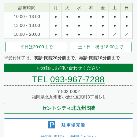
診療時間
月
火
水
木
金
土
日
10:00～13:00
●
●
●
●
●
●
●
13:00～18:00
●
●
●
●
●
●
●
18:00～20:00
●
●
●
●
●
／
／
平日は
20:00まで
土・日・祝は
18:00まで
※受付終了は、
初診:閉院20分前まで、再診:閉院10分前まで
お気軽にお問い合わせください
TEL
093-967-7288
〒802-0002
福岡県北九州市小倉北区京町3丁目1-1
セントシティ北九州 5階
駐車場完備
施設駐車場をご利用ください