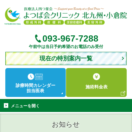
093-967-7288
午前中は当日予約希望のお電話のみ受付
現在の特別案内一覧
診療時間
カレンダー
施術
料金表
担当医表
メニューを
開く
お知らせ