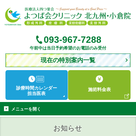
093-967-7288
午前中は当日予約希望のお電話のみ受付
現在の特別案内一覧
診療時間
カレンダー
施術
料金表
担当医表
メニューを
開く
お知らせ