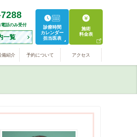
-7288
お電話のみ受付
診療時間
施術
カレンダー
料金表
内一覧
担当医表
設備紹介
予約について
アクセス