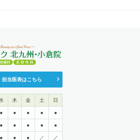
日本美容皮膚科学会
創傷外科学会 ほか
松原市医師会所属
大阪医科薬科大学 卒業
大阪医科薬科大学・大学院 卒業
・担当医表はこちら
学位・博士号取得
水
木
金
土
日
●
●
●
●
●
●
●
●
●
●
大阪医科薬科大学付属病院 形成外科 臨床研修
●
●
●
／
／