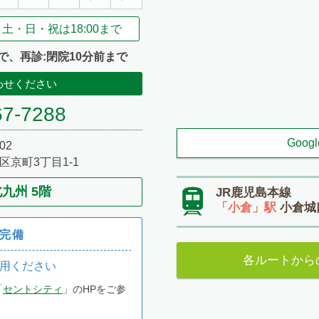
新宮市立医療センター 外科・形成外科・皮膚科
土・日・祝は
18:00まで
大阪医科薬科大学 形成外科・専攻医
西宮協立脳神経外科病院 形成外科 非常勤
で、再診:閉院10分前まで
大阪医科薬科大学 形成外科・助教 病棟医長
わせください
西宮協立脳神経外科病院 形成外科 非常勤
67-7288
三島救命救急センター 形成外科・整形外科
西宮協立脳神経外科病院 形成外科 非常勤
Goog
02
京町3丁目1-1
清恵会病院 形成外科部長
葛城病院 形成外科 非常勤
九州 5階
JR鹿児島本線
「小倉」駅
小倉城
城山病院 形成外科・美容外科部長
完備
たかはし形成外科・美容外科 開院
各ルートから
城山病院 形成外科・美容外科部長 兼任
用ください
「
セントシティ
」のHPをご参
たかはし形成外科・美容外科 院長 専任
医療法人 四つ葉会クリニック 理事長 就任