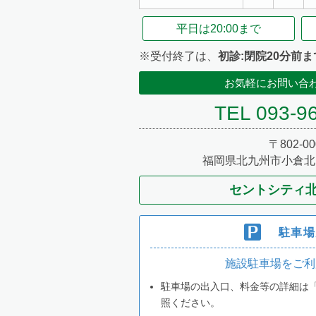
2003年
平日は
20:00まで
2004年
※受付終了は、
初診:閉院20分前ま
お気軽にお問い合
2007年
TEL 093-9
2008年
〒802-00
福岡県北九州市小倉北区
2010年
セントシティ北
2015年
駐車場
2018年
施設駐車場をご利
駐車場の出入口、料金等の詳細は
2019年
照ください。