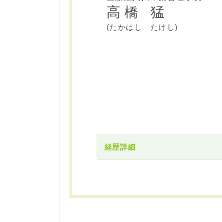
高橋 猛
2020年
(たかはし たけし)
2022年
2023年
2025年
経歴詳細
[ 資格 ]
日本専門医機構認定形成外科専門医
形成外科学会 皮膚腫瘍外科指導医
形成外科学会 小児形成外科分野指導医